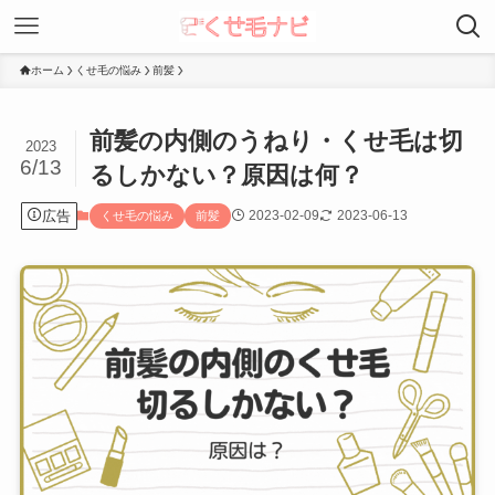
ホーム
くせ毛の悩み
前髪
前髪の内側のうねり・くせ毛は切
2023
6/13
るしかない？原因は何？
広告
2023-02-09
2023-06-13
くせ毛の悩み
前髪