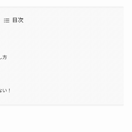
目次
し方
ない！